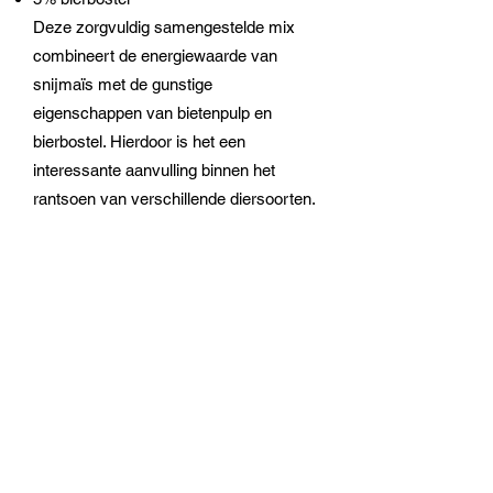
Deze zorgvuldig samengestelde mix
combineert de energiewaarde van
snijmaïs met de gunstige
eigenschappen van bietenpulp en
bierbostel. Hierdoor is het een
interessante aanvulling binnen het
rantsoen van verschillende diersoorten.
Voor grotere verbruikers zijn eveneens
ronde balen van ongeveer 350 kg
beschikbaar.
Hooi
Wij bieden hooi aan in zowel kleine als
grote balen. De kleine balen zijn
grotendeels afkomstig van onze eigen
percelen. Ook een deel van de grote