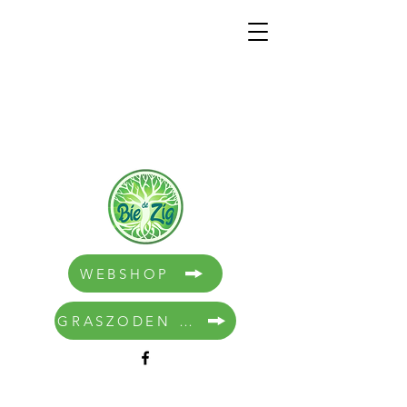
WEBSHOP
GRASZODEN BESTELLEN
Winkel
/
Ruwvoeders